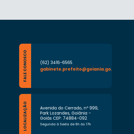
FALE CONOSCO
(62) 3416-6565
gabinete.prefeito@goiania.go.gov.br
LOCALIZAÇÃO
Avenida do Cerrado, nº 999,
Park Lozandes, Goiânia -
Goiás CEP: 74884-092
Segunda à Sexta de 8h às 17h