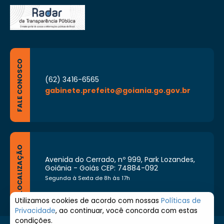
FALE CONOSCO
(62) 3416-6565
gabinete.prefeito@goiania.go.gov.br
LOCALIZAÇÃO
Avenida do Cerrado, nº 999, Park Lozandes,
Goiânia - Goiás CEP: 74884-092
Segunda à Sexta de 8h às 17h
Utilizamos cookies de acordo com nossas
Políticas de
Privacidade
, ao continuar, você concorda com estas
condições.