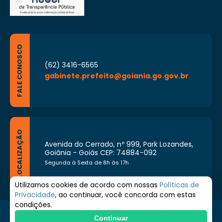
FALE CONOSCO
(62) 3416-6565
gabinete.prefeito@goiania.go.gov.br
LOCALIZAÇÃO
Avenida do Cerrado, nº 999, Park Lozandes,
Goiânia - Goiás CEP: 74884-092
Segunda à Sexta de 8h às 17h
Utilizamos cookies de acordo com nossas
Políticas de
Privacidade
, ao continuar, você concorda com estas
condições.
© 2026 Prefeitura de Goiânia. Todos os direitos
Continuar