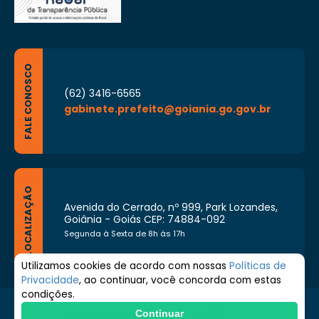
FALE CONOSCO
(62) 3416-6565
gabinete.prefeito@goiania.go.gov.br
LOCALIZAÇÃO
Avenida do Cerrado, nº 999, Park Lozandes,
Goiânia - Goiás CEP: 74884-092
Segunda à Sexta de 8h às 17h
Utilizamos cookies de acordo com nossas
Políticas de
Privacidade
, ao continuar, você concorda com estas
condições.
© 2026 Prefeitura de Goiânia. Todos os direitos
Continuar