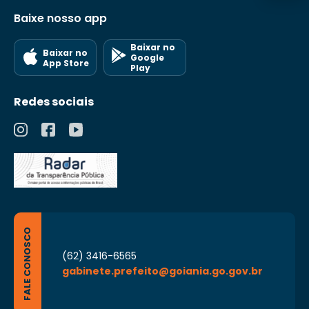
Baixe nosso app
Baixar no
Baixar no
Google
App Store
Play
Redes sociais
FALE CONOSCO
(62) 3416-6565
gabinete.prefeito@goiania.go.gov.br