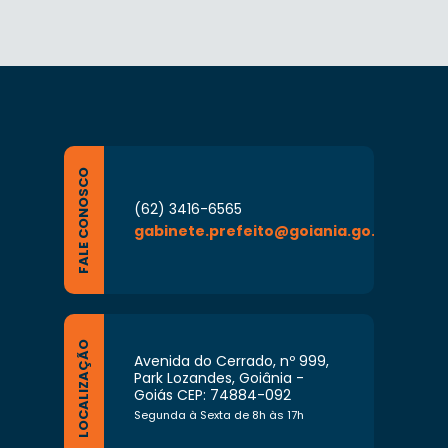
FALE CONOSCO
(62) 3416-6565
gabinete.prefeito@goiania.go.gov.br
LOCALIZAÇÃO
Avenida do Cerrado, nº 999,
Park Lozandes, Goiânia -
Goiás CEP: 74884-092
Segunda à Sexta de 8h às 17h