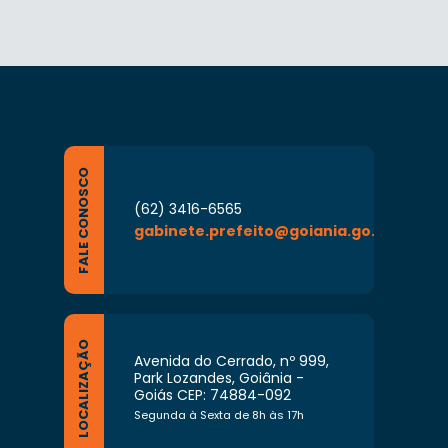
FALE CONOSCO
(62) 3416-6565
gabinete.prefeito@goiania.go.gov.br
LOCALIZAÇÃO
Avenida do Cerrado, nº 999,
Park Lozandes, Goiânia -
Goiás CEP: 74884-092
Segunda à Sexta de 8h às 17h