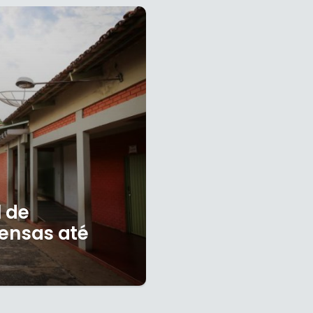
 de
ensas até