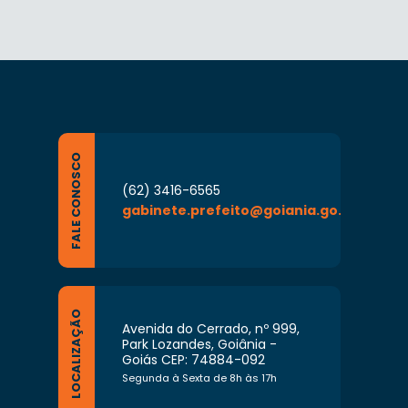
FALE CONOSCO
(62) 3416-6565
gabinete.prefeito@goiania.go.gov.br
LOCALIZAÇÃO
Avenida do Cerrado, nº 999,
Park Lozandes, Goiânia -
Goiás CEP: 74884-092
Segunda à Sexta de 8h às 17h