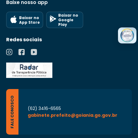
Baixe nosso app
Baixar no
Baixar no
Google
App Store
Play
Redes sociais
FALE CONOSCO
(62) 3416-6565
gabinete.prefeito@goiania.go.gov.br