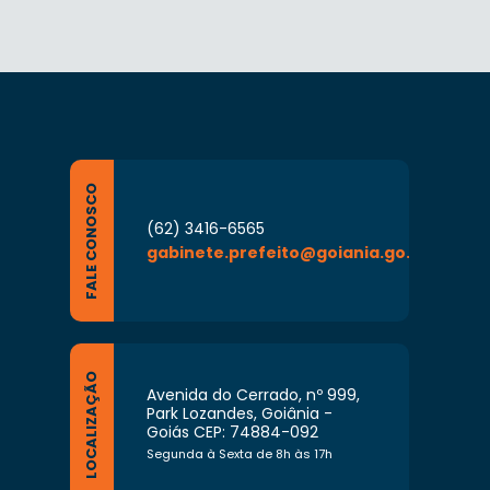
FALE CONOSCO
(62) 3416-6565
gabinete.prefeito@goiania.go.gov.br
LOCALIZAÇÃO
Avenida do Cerrado, nº 999,
Park Lozandes, Goiânia -
Goiás CEP: 74884-092
Segunda à Sexta de 8h às 17h