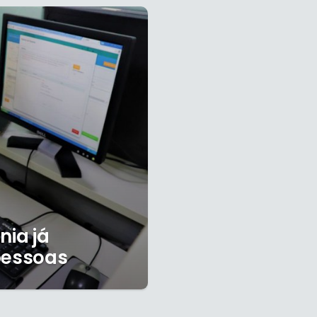
nia já
pessoas