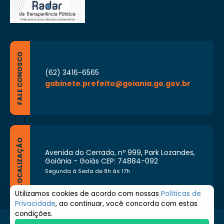
FALE CONOSCO
(62) 3416-6565
gabinete.prefeito@goiania.go.gov.br
LOCALIZAÇÃO
Avenida do Cerrado, nº 999, Park Lozandes,
Goiânia - Goiás CEP: 74884-092
Segunda à Sexta de 8h às 17h
Utilizamos cookies de acordo com nossas
Políticas de
Privacidade
, ao continuar, você concorda com estas
condições.
© 2026 Prefeitura de Goiânia. Todos os direitos