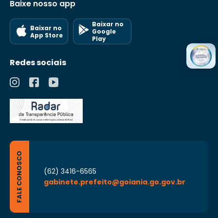
Baixe nosso app
Baixar no
Baixar no
Google
App Store
Play
Redes sociais
FALE CONOSCO
(62) 3416-6565
gabinete.prefeito@goiania.go.gov.br