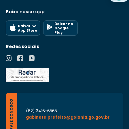
Baixe nosso app
Baixar no
Baixar no
Google
App Store
Play
Redes sociais
FALE CONOSCO
(62) 3416-6565
gabinete.prefeito@goiania.go.gov.br