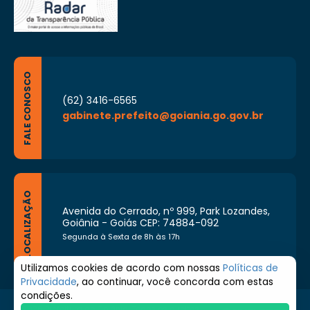
FALE CONOSCO
(62) 3416-6565
gabinete.prefeito@goiania.go.gov.br
LOCALIZAÇÃO
Avenida do Cerrado, nº 999, Park Lozandes,
Goiânia - Goiás CEP: 74884-092
Segunda à Sexta de 8h às 17h
Utilizamos cookies de acordo com nossas
Políticas de
Privacidade
, ao continuar, você concorda com estas
condições.
© 2026 Prefeitura de Goiânia. Todos os direitos