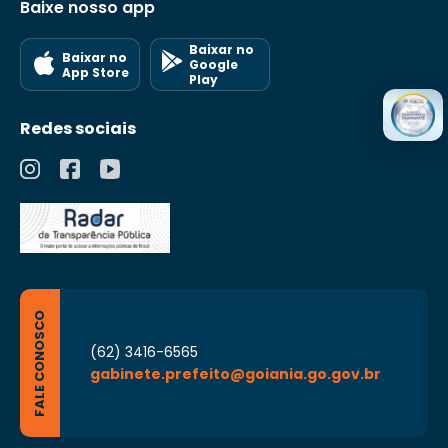
Baixe nosso app
Baixar no
Baixar no
Google
App Store
Play
Redes sociais
FALE CONOSCO
(62) 3416-6565
gabinete.prefeito@goiania.go.gov.br