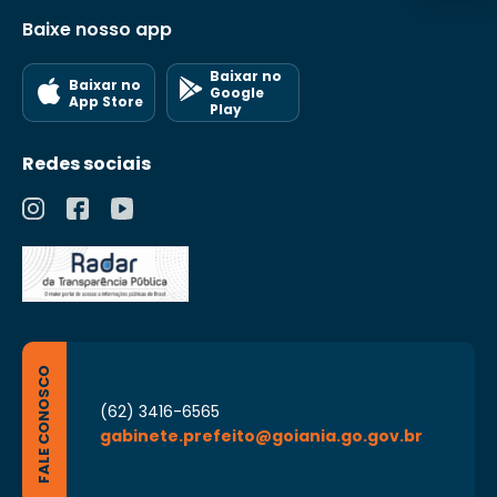
Baixe nosso app
Baixar no
Baixar no
Google
App Store
Play
Redes sociais
FALE CONOSCO
(62) 3416-6565
gabinete.prefeito@goiania.go.gov.br