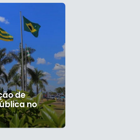
ação de
ública no