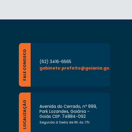
FALE CONOSCO
(62) 3416-6565
gabinete.prefeito@goiania.go.gov.br
LOCALIZAÇÃO
Avenida do Cerrado, nº 999,
Park Lozandes, Goiânia -
Goiás CEP: 74884-092
Segunda à Sexta de 8h às 17h