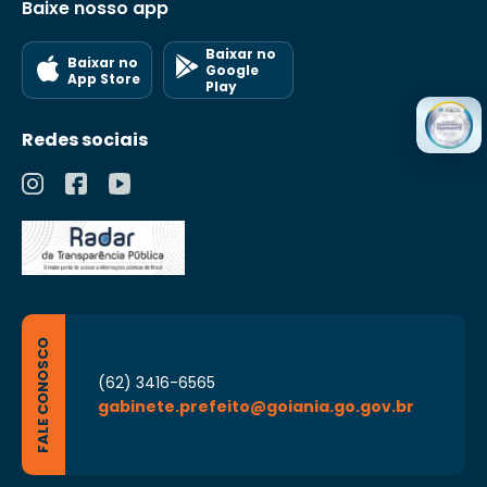
Baixe nosso app
Baixar no
Baixar no
Google
App Store
Play
Redes sociais
FALE CONOSCO
(62) 3416-6565
gabinete.prefeito@goiania.go.gov.br