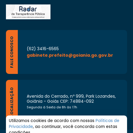
FALE CONOSCO
(62) 3416-6565
gabinete.prefeito@goiania.go.gov.br
LOCALIZAÇÃO
Avenida do Cerrado, nº 999, Park Lozandes,
Goiânia - Goiás CEP: 74884-092
Segunda à Sexta de 8h às 17h
Utilizamos cookies de acordo com nossas
Políticas de
Privacidade
, ao continuar, você concorda com estas
condições.