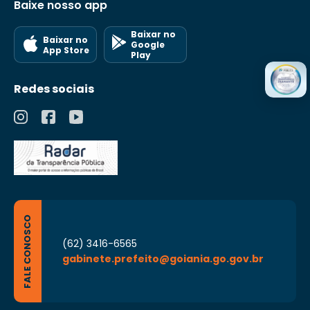
Baixe nosso app
Baixar no
Baixar no
Google
App Store
Play
Redes sociais
FALE CONOSCO
(62) 3416-6565
gabinete.prefeito@goiania.go.gov.br