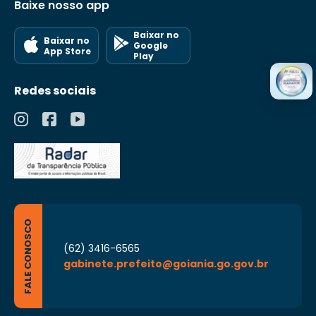
Baixe nosso app
Baixar no
Baixar no
Google
App Store
Play
Redes sociais
FALE CONOSCO
(62) 3416-6565
gabinete.prefeito@goiania.go.gov.br