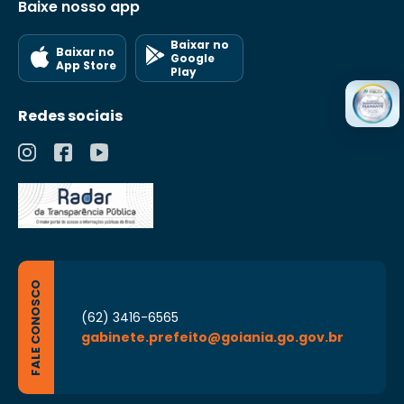
Baixe nosso app
Baixar no
Baixar no
Google
App Store
Play
Redes sociais
FALE CONOSCO
(62) 3416-6565
gabinete.prefeito@goiania.go.gov.br