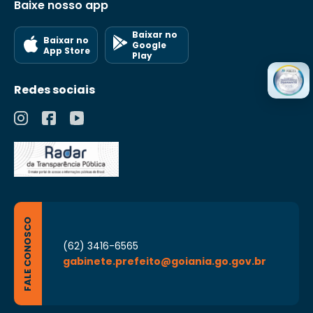
Baixe nosso app
Baixar no
Baixar no
Google
App Store
Play
Redes sociais
FALE CONOSCO
(62) 3416-6565
gabinete.prefeito@goiania.go.gov.br