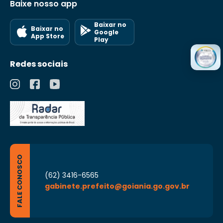
Baixe nosso app
Baixar no
Baixar no
Google
App Store
Play
Redes sociais
FALE CONOSCO
(62) 3416-6565
gabinete.prefeito@goiania.go.gov.br