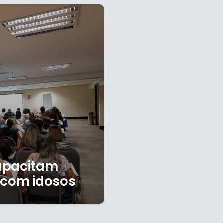
capacitam
 com idosos