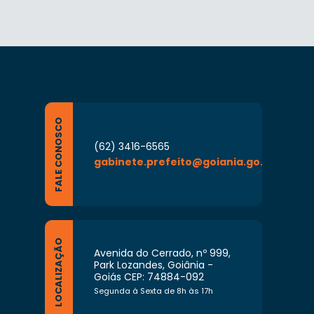
FALE CONOSCO
(62) 3416-6565
gabinete.prefeito@goiania.go.gov.br
LOCALIZAÇÃO
Avenida do Cerrado, nº 999,
Park Lozandes, Goiânia -
Goiás CEP: 74884-092
Segunda à Sexta de 8h às 17h