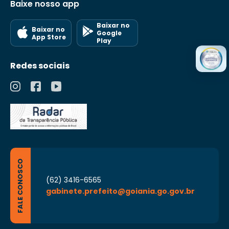
Baixe nosso app
Baixar no
Baixar no
Google
App Store
Play
Redes sociais
FALE CONOSCO
(62) 3416-6565
gabinete.prefeito@goiania.go.gov.br