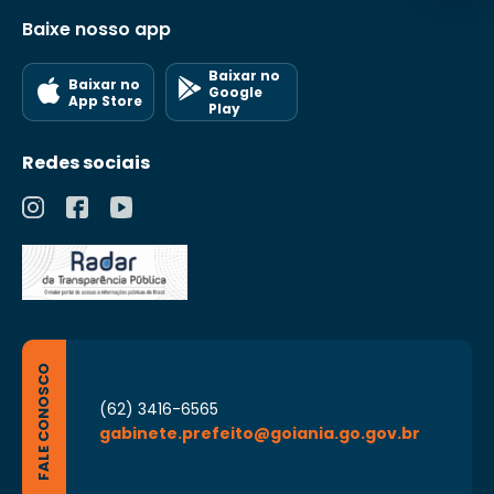
Baixe nosso app
Baixar no
Baixar no
Google
App Store
Play
Redes sociais
FALE CONOSCO
(62) 3416-6565
gabinete.prefeito@goiania.go.gov.br