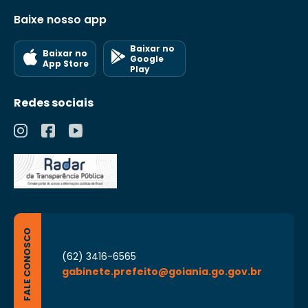
Baixe nosso app
Baixar no
Baixar no
Google
App Store
Play
Redes sociais
FALE CONOSCO
(62) 3416-6565
gabinete.prefeito@goiania.go.gov.br