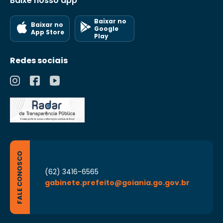
Baixe nosso app
Baixar no
Baixar no
Google
App Store
Play
Redes sociais
FALE CONOSCO
(62) 3416-6565
gabinete.prefeito@goiania.go.gov.br