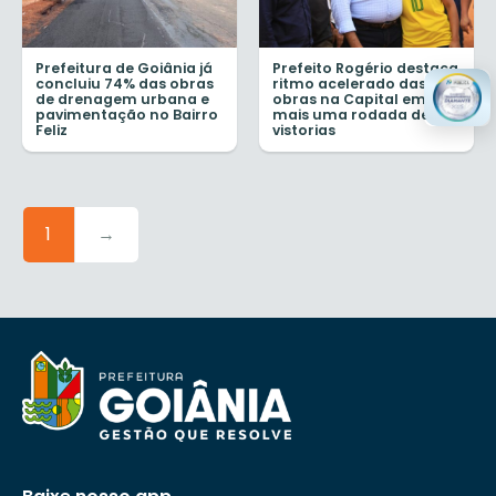
Prefeitura de Goiânia já
Prefeito Rogério destaca
concluiu 74% das obras
ritmo acelerado das
de drenagem urbana e
obras na Capital em
pavimentação no Bairro
mais uma rodada de
Feliz
vistorias
1
→