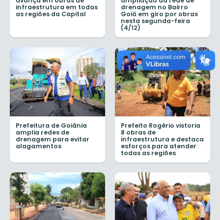
avança em obras de
ampliação da rede de
infraestrutura em todas
drenagem no Bairro
as regiões da Capital
Goiá em giro por obras
nesta segunda-feira
(4/12)
Prefeitura de Goiânia
Prefeito Rogério vistoria
amplia redes de
8 obras de
drenagem para evitar
infraestrutura e destaca
alagamentos
esforços para atender
todas as regiões