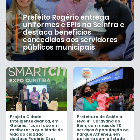
Prefeito Rogério entrega
uniformes e EPIs na Seinfra e
destaca benefícios
concedidos aos servidores
públicos municipais
Projeto Cidade
Prefeitura de Goiânia
Inteligente avança, em
leva 4ª Caravana do
Goiânia, “com foco em
Bem, com mais de 70
melhorar a qualidade de
serviços à população no
vida do cidadão”,
Parque Atheneu, em
destaca Rogério Cruz
parceria com o Estado