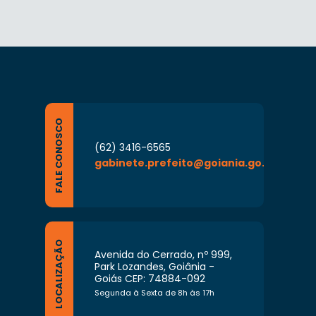
FALE CONOSCO
(62) 3416-6565
gabinete.prefeito@goiania.go.gov.br
LOCALIZAÇÃO
Avenida do Cerrado, nº 999,
Park Lozandes, Goiânia -
Goiás CEP: 74884-092
Segunda à Sexta de 8h às 17h