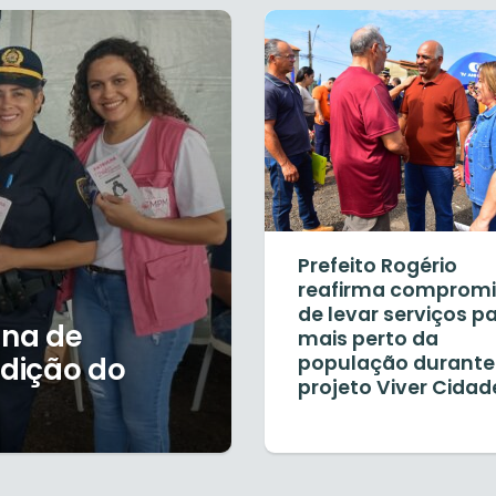
Prefeito Rogério
reafirma comprom
de levar serviços p
ana de
mais perto da
edição do
população durante
projeto Viver Cidad