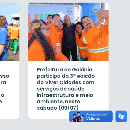
Prefeitura de Goiânia
isso
participa da 3ª edição
ara
do Viver Cidades com
serviços de saúde,
 o
infraestrutura e meio
e
ambiente, neste
sábado (09/07)