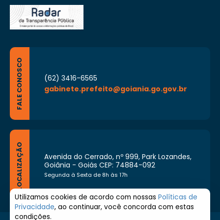
FALE CONOSCO
(62) 3416-6565
gabinete.prefeito@goiania.go.gov.br
LOCALIZAÇÃO
Avenida do Cerrado, nº 999, Park Lozandes,
Goiânia - Goiás CEP: 74884-092
Segunda à Sexta de 8h às 17h
Utilizamos cookies de acordo com nossas
Políticas de
Privacidade
, ao continuar, você concorda com estas
condições.