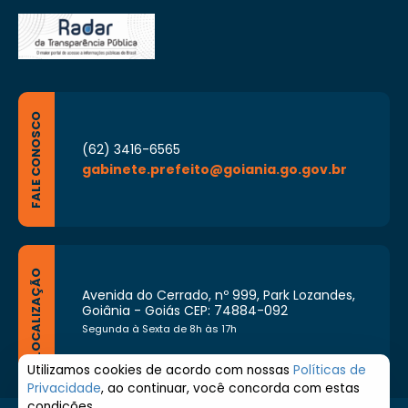
FALE CONOSCO
(62) 3416-6565
gabinete.prefeito@goiania.go.gov.br
LOCALIZAÇÃO
Avenida do Cerrado, nº 999, Park Lozandes,
Goiânia - Goiás CEP: 74884-092
Segunda à Sexta de 8h às 17h
Utilizamos cookies de acordo com nossas
Políticas de
Privacidade
, ao continuar, você concorda com estas
condições.