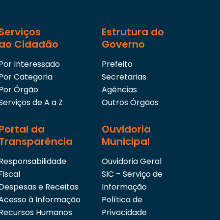
Serviços
Estrutura do
ao Cidadão
Governo
Por Interessado
Prefeito
Por Categoria
Secretarias
Por Órgão
Agências
Serviços de A a Z
Outros Órgãos
Portal da
Ouvidoria
Transparência
Municipal
Responsabilidade
Ouvidoria Geral
Fiscal
SIC – Serviço de
Despesas e Receitas
Informação
Acesso à Informação
Política de
Recursos Humanos
Privacidade