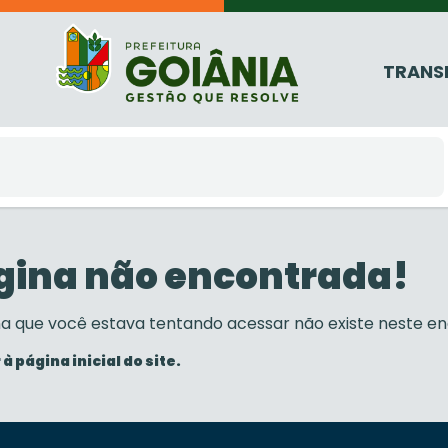
TRANS
gina não encontrada!
na que você estava tentando acessar não existe neste en
 à página inicial do site.