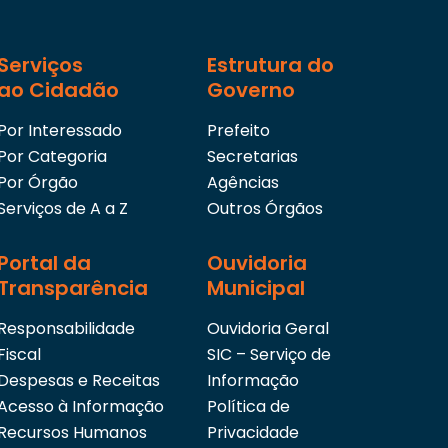
Serviços
Estrutura do
ao Cidadão
Governo
Por Interessado
Prefeito
Por Categoria
Secretarias
Por Órgão
Agências
Serviços de A a Z
Outros Órgãos
Portal da
Ouvidoria
Transparência
Municipal
Responsabilidade
Ouvidoria Geral
Fiscal
SIC – Serviço de
Despesas e Receitas
Informação
Acesso à Informação
Política de
Recursos Humanos
Privacidade