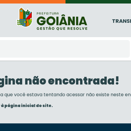
TRANS
gina não encontrada!
na que você estava tentando acessar não existe neste en
 à página inicial do site.