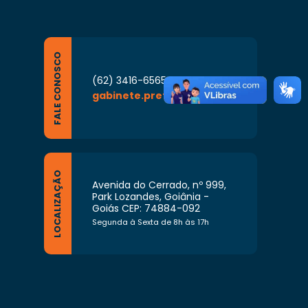
FALE CONOSCO
(62) 3416-6565
gabinete.prefeito@goiania.go.gov.br
LOCALIZAÇÃO
Avenida do Cerrado, nº 999,
Park Lozandes, Goiânia -
Goiás CEP: 74884-092
Segunda à Sexta de 8h às 17h