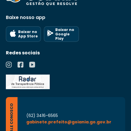
Baixe nosso app
Baixar no
Baixar no
Google
App Store
Play
Redes sociais
FALE CONOSCO
(62) 3416-6565
gabinete.prefeito@goiania.go.gov.br