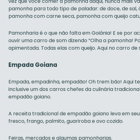
vez que você comer a pamonha daqui, nunca mais vai
pamonha para todo tipo de paladar: de doce, de sal, 
pamonha com carne seca, pamonha com queijo catup
Pamonharia é o que não falta em Goiânia! E se por 
ouvir uma carro de som dizendo “Olha a pamonha! 
apimentada. Todas elas com queijo. Aqui no carro de 
Empada Goiana
Empada, empadinha, empadão! Oh trem bão! Aqui te
inclusive um dos carros chefes da culinária tradicio
empadão goiano.
A receita tradicional de empadão goiano leva em seu 
fresco, frango, palmito, guariroba e ovo cozido.
Feiras, mercados e algumas pamonharias.