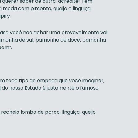
 querer saber de outra, acredite! Tem
à moda com pimenta, queijo e linguiça,
iry.
acaso você não achar uma provavelmente vai
Pamonha de sal, pamonha de doce, pamonha
som”.
m todo tipo de empada que você imaginar,
nal do nosso Estado é justamente o famoso
recheio lombo de porco, linguiça, queijo