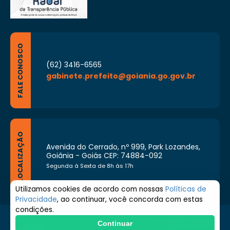
FALE CONOSCO
(62) 3416-6565
gabinete.prefeito@goiania.go.gov.br
LOCALIZAÇÃO
Avenida do Cerrado, nº 999, Park Lozandes,
Goiânia - Goiás CEP: 74884-092
Segunda à Sexta de 8h às 17h
Utilizamos cookies de acordo com nossas
Políticas de
Privacidade
, ao continuar, você concorda com estas
condições.
© 2026 Prefeitura de Goiânia. Todos os direitos
Continuar
reservados.