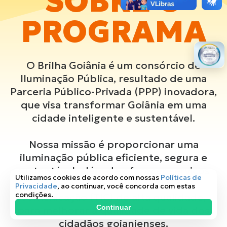
SOBRE O
PROGRAMA
O Brilha Goiânia é um consórcio de
Iluminação Pública, resultado de uma
Parceria Público-Privada (PPP) inovadora,
que visa transformar Goiânia em uma
cidade inteligente e sustentável.
Nossa missão é proporcionar uma
iluminação pública eficiente, segura e
sustentável, além de oferecer serviços
Utilizamos cookies de acordo com nossas
Políticas de
de tecnologia da informação e
Privacidade
, ao continuar, você concorda com estas
condições.
comunicação (TIC) de alta qualidade,
Continuar
para melhorar a qualidade de vida dos
cidadãos goianienses.