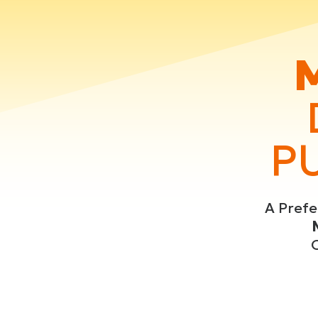
P
A Prefe