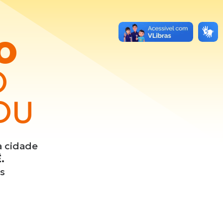
O
O
OU
a cidade
.
s