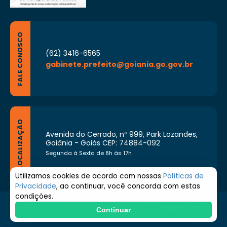
FALE CONOSCO
(62) 3416-6565
gabinete.prefeito@goiania.go.gov.br
LOCALIZAÇÃO
Avenida do Cerrado, nº 999, Park Lozandes,
Goiânia - Goiás CEP: 74884-092
Segunda à Sexta de 8h às 17h
Utilizamos cookies de acordo com nossas
Políticas de
Privacidade
, ao continuar, você concorda com estas
condições.
© 2026 Prefeitura de Goiânia. Todos os direitos
Continuar
reservados.