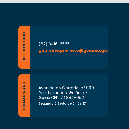
FALE CONOSCO
(62) 3416-6565
gabinete.prefeito@goiania.go.gov.br
LOCALIZAÇÃO
Avenida do Cerrado, nº 999,
Park Lozandes, Goiânia -
Goiás CEP: 74884-092
Segunda à Sexta de 8h às 17h