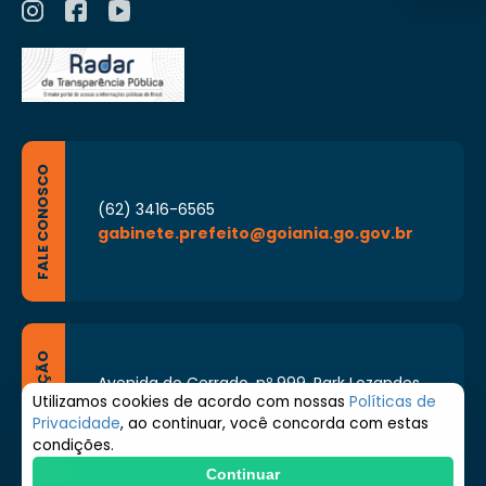
FALE CONOSCO
(62) 3416-6565
gabinete.prefeito@goiania.go.gov.br
LOCALIZAÇÃO
Avenida do Cerrado, nº 999, Park Lozandes,
Goiânia - Goiás CEP: 74884-092
Utilizamos cookies de acordo com nossas
Políticas de
Privacidade
, ao continuar, você concorda com estas
Segunda à Sexta de 8h às 17h
condições.
Continuar