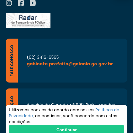
FALE CONOSCO
(62) 3416-6565
gabinete.prefeito@goiania.go.gov.br
LOCALIZAÇÃO
Avenida do Cerrado, nº 999, Park Lozandes,
Goiânia - Goiás CEP: 74884-092
Utilizamos cookies de acordo com nossas
Políticas de
Privacidade
, ao continuar, você concorda com estas
Segunda à Sexta de 8h às 17h
condições.
Continuar