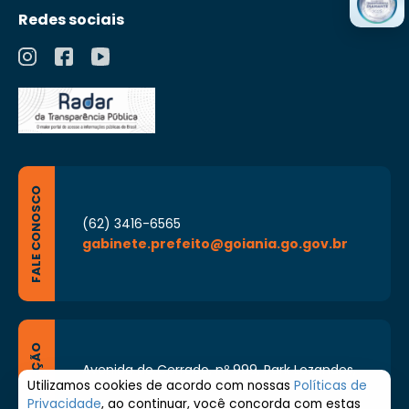
Redes sociais
FALE CONOSCO
(62) 3416-6565
gabinete.prefeito@goiania.go.gov.br
LOCALIZAÇÃO
Avenida do Cerrado, nº 999, Park Lozandes,
Goiânia - Goiás CEP: 74884-092
Utilizamos cookies de acordo com nossas
Políticas de
Privacidade
, ao continuar, você concorda com estas
Segunda à Sexta de 8h às 17h