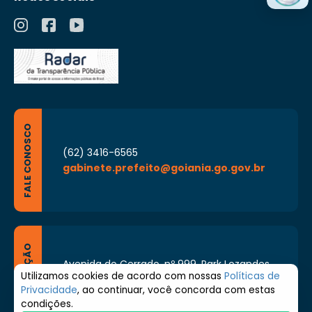
FALE CONOSCO
(62) 3416-6565
gabinete.prefeito@goiania.go.gov.br
LOCALIZAÇÃO
Avenida do Cerrado, nº 999, Park Lozandes,
Goiânia - Goiás CEP: 74884-092
Utilizamos cookies de acordo com nossas
Políticas de
Privacidade
, ao continuar, você concorda com estas
Segunda à Sexta de 8h às 17h
condições.