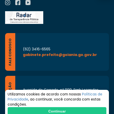
FALE CONOSCO
(62) 3416-6565
gabinete.prefeito@goiania.go.gov.br
LOCALIZAÇÃO
Avenida do Cerrado, nº 999, Park Lozandes,
Goiânia - Goiás CEP: 74884-092
Utilizamos cookies de acordo com nossas
Políticas de
Privacidade
, ao continuar, você concorda com estas
Segunda à Sexta de 8h às 17h
condições.
Continuar