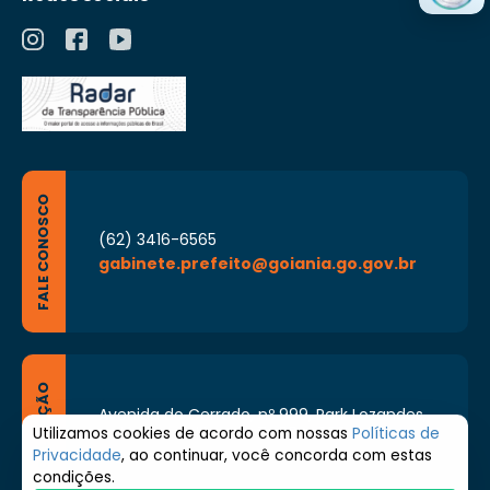
FALE CONOSCO
(62) 3416-6565
gabinete.prefeito@goiania.go.gov.br
LOCALIZAÇÃO
Avenida do Cerrado, nº 999, Park Lozandes,
Goiânia - Goiás CEP: 74884-092
Utilizamos cookies de acordo com nossas
Políticas de
Privacidade
, ao continuar, você concorda com estas
Segunda à Sexta de 8h às 17h
condições.