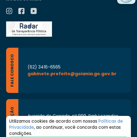
FALE CONOSCO
(62) 3416-6565
gabinete.prefeito@goiania.go.gov.br
LOCALIZAÇÃO
Avenida do Cerrado, nº 999, Park Lozandes,
Goiânia - Goiás CEP: 74884-092
Utilizamos cookies de acordo com nossas
Políticas de
Privacidade
, ao continuar, você concorda com estas
Segunda à Sexta de 8h às 17h
condições.