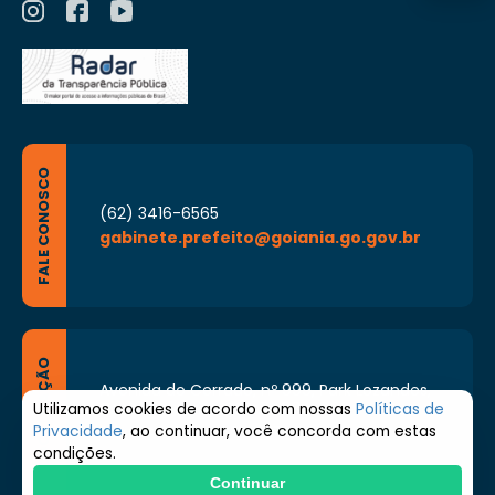
FALE CONOSCO
(62) 3416-6565
gabinete.prefeito@goiania.go.gov.br
LOCALIZAÇÃO
Avenida do Cerrado, nº 999, Park Lozandes,
Goiânia - Goiás CEP: 74884-092
Utilizamos cookies de acordo com nossas
Políticas de
Privacidade
, ao continuar, você concorda com estas
Segunda à Sexta de 8h às 17h
condições.
Continuar